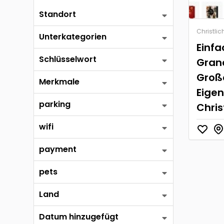
Standort
Christlic
Unterkategorien
Einfa
Schlüsselwort
Grand
Großa
Merkmale
Eige
parking
Chris
wifi
payment
pets
Land
Datum hinzugefügt