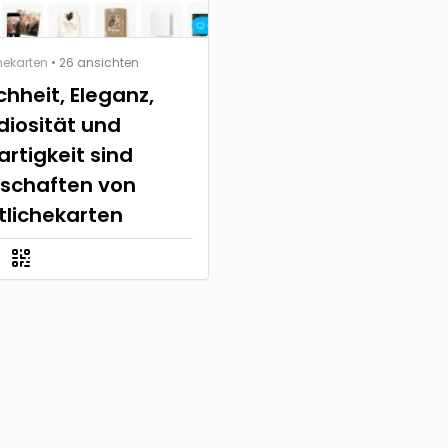
hekarten
• 26 ansichten
chheit, Eleganz,
iosität und
rtigkeit sind
nschaften von
tlichekarten