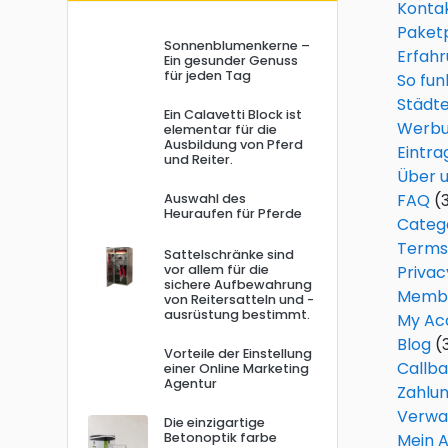
Konta
Paketp
Sonnenblumenkerne –
Erfah
Ein gesunder Genuss
für jeden Tag
So fun
Städt
Ein Calavetti Block ist
Werb
elementar für die
Ausbildung von Pferd
Eintra
und Reiter.
Über 
FAQ
(
Auswahl des
Heuraufen für Pferde
Categ
Terms
Sattelschränke sind
vor allem für die
Privac
sichere Aufbewahrung
Membe
von Reitersatteln und -
ausrüstung bestimmt.
My Ac
Blog
(
Vorteile der Einstellung
Callb
einer Online Marketing
Agentur
Zahlun
Verwa
Die einzigartige
Betonoptik farbe
Mein 