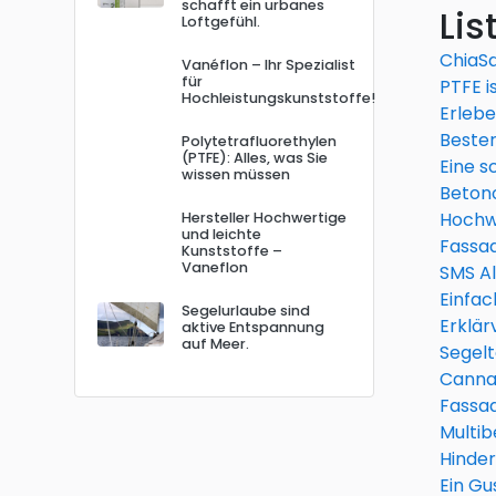
schafft ein urbanes
Lis
Loftgefühl.
ChiaS
Vanéflon – Ihr Spezialist
für
PTFE i
Hochleistungskunststoffe!
Erlebe
Bester
Polytetrafluorethylen
(PTFE): Alles, was Sie
Eine s
wissen müssen
Beton
Hochw
Hersteller Hochwertige
und leichte
Fassad
Kunststoffe –
Vaneflon
SMS Al
Einfac
Segelurlaube sind
Erklär
aktive Entspannung
auf Meer.
Segelt
Canna
Fassa
Multib
Hinder
Ein Gu