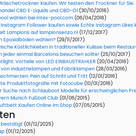
Wäschetrockner kaufen. Wir testen den Trockner für Sie.
handel CBD E-Liquids und CBD-Öl
(30/10/2018)
pool wählen bei intex-pool.com
(06/04/2018)
 Instagram Follower kaufen sowie Echte Instagram Likes 
it Lampions auf lampionsenzo.nl
(17/12/2017)
 Epoxidböden wählen?
(29/11/2017)
rische Köstlichkeiten in traditioneller Kulisse beim Restau
jeder einmal Barcelona besuchen sollte!
(25/10/2017)
tlight: Vorteile von LED EINBAUSTRAHLER
(20/04/2016)
 von Industrielampen und Fabriklampen
(28/03/2016)
schmerzen: Pein auf Schritt und Tritt
(12/01/2016)
te Produktfotografie mit Fotocube
(10/01/2016)
r Suche nach Schlauboot Modelle für erschwinglichen Pre
ern Munich Fußball Club
(01/06/2015)
Luftbett Kaufen Online Im Shop
(07/05/2015)
ten
 bestätigt
(01/12/2025)
ap
(01/12/2025)