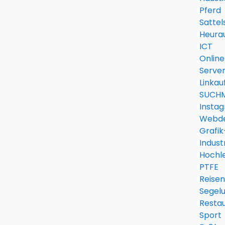
Pferd
Satte
Heura
ICT
Online
Serve
Linkau
SUCHM
Instag
Webde
Grafik
Indust
Hochle
PTFE
Reisen
Segel
Resta
Sport