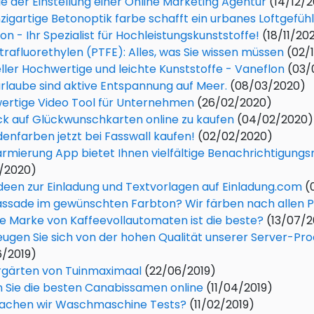
le der Einstellung einer Online Marketing Agentur
(14/12/
nzigartige Betonoptik farbe schafft ein urbanes Loftgefühl
on - Ihr Spezialist für Hochleistungskunststoffe!
(18/11/20
trafluorethylen (PTFE): Alles, was Sie wissen müssen
(02/
ller Hochwertige und leichte Kunststoffe - Vaneflon
(03/
rlaube sind aktive Entspannung auf Meer.
(08/03/2020)
ertige Video Tool für Unternehmen
(26/02/2020)
ick auf Glückwunschkarten online zu kaufen
(04/02/2020)
enfarben jetzt bei Fasswall kaufen!
(02/02/2020)
armierung App bietet Ihnen vielfältige Benachrichtigungs
1/2020)
Ideen zur Einladung und Textvorlagen auf Einladung.com
(
assade im gewünschten Farbton? Wir färben nach allen P
 Marke von Kaffeevollautomaten ist die beste?
(13/07/2
ugen Sie sich von der hohen Qualität unserer Server-Pr
6/2019)
rgärten von Tuinmaximaal
(22/06/2019)
 Sie die besten Canabissamen online
(11/04/2019)
achen wir Waschmaschine Tests?
(11/02/2019)