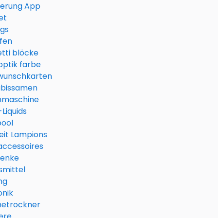
ierung App
et
ogs
fen
tti blöcke
ptik farbe
wunschkarten
bissamen
maschine
Liquids
pool
eit Lampions
ccessoires
enke
smittel
ng
onik
etrockner
ere