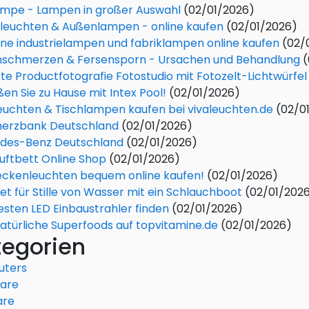
ampe - Lampen in großer Auswahl
(02/01/2026)
leuchten & Außenlampen - online kaufen
(02/01/2026)
e industrielampen und fabriklampen online kaufen
(02/
nschmerzen & Fersensporn - Ursachen und Behandlung
(
te Productfotografie Fotostudio mit Fotozelt-Lichtwürfel
en Sie zu Hause mit Intex Pool!
(02/01/2026)
euchten & Tischlampen kaufen bei vivaleuchten.de
(02/0
rzbank Deutschland
(02/01/2026)
des-Benz Deutschland
(02/01/2026)
Luftbett Online Shop
(02/01/2026)
eckenleuchten bequem online kaufen!
(02/01/2026)
et für Stille von Wasser mit ein Schlauchboot
(02/01/202
sten LED Einbaustrahler finden
(02/01/2026)
atürliche Superfoods‎ auf topvitamine.de
(02/01/2026)
tegorien
ters
are
are