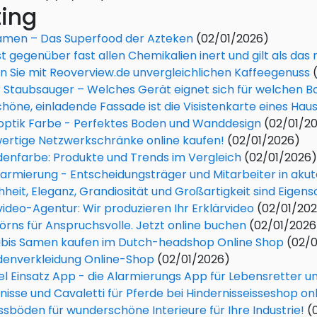
ting
amen – Das Superfood der Azteken
(02/01/2026)
st gegenüber fast allen Chemikalien inert und gilt als das r
n Sie mit Reoverview.de unvergleichlichen Kaffeegenuss
 Staubsauger – Welches Gerät eignet sich für welchen 
chöne, einladende Fassade ist die Visistenkarte eines Hau
optik Farbe - Perfektes Boden und Wanddesign
(02/01/2
ertige Netzwerkschränke online kaufen!
(02/01/2026)
enfarbe: Produkte und Trends im Vergleich
(02/01/2026)
armierung - Entscheidungsträger und Mitarbeiter in akute
hheit, Eleganz, Grandiosität und Großartigkeit sind Eigen
video-Agentur: Wir produzieren Ihr Erklärvideo
(02/01/20
örns für Anspruchsvolle. Jetzt online buchen‎
(02/01/2026
bis Samen kaufen im Dutch-headshop Online Shop
(02/0
denverkleidung Online-Shop
(02/01/2026)
el Einsatz App - die Alarmierungs App für Lebensretter un
nisse und Cavaletti für Pferde bei Hindernisseisseshop onl
ssböden für wunderschöne Interieure für Ihre Industrie!
(