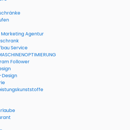
lschränke
ufen
 Marketing Agentur
rschrank
fbau Service
ASCHINENOPTIMIERUNG
ram Follower
sign
-Design
rie
istungskunststoffe
urlaube
urant