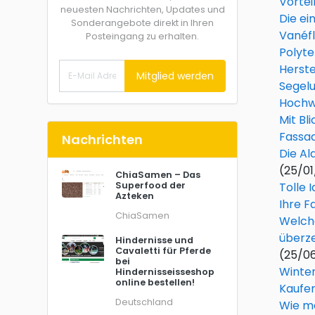
Vortei
neuesten Nachrichten, Updates und
Die ei
Sonderangebote direkt in Ihren
Vanéfl
Posteingang zu erhalten.
Polyte
Herste
Mitglied werden
Segelu
Hochw
Mit Bl
Fassad
Nachrichten
Die Al
(25/0
ChiaSamen – Das
Superfood der
Tolle 
Azteken
Ihre F
ChiaSamen
Welche
überze
Hindernisse und
Cavaletti für Pferde
(25/0
bei
Winte
Hindernisseisseshop
online bestellen!
Kaufen
Deutschland
Wie m