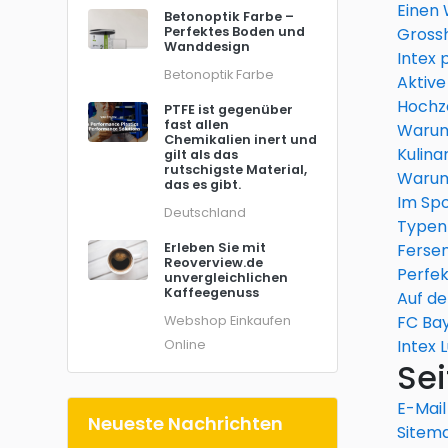
Einen 
Betonoptik Farbe –
Perfektes Boden und
Gross
Wanddesign
Intex 
Betonoptik Farbe
Aktive
Hochze
PTFE ist gegenüber
fast allen
Warum
Chemikalien inert und
Kulina
gilt als das
rutschigste Material,
Warum 
das es gibt.
Im Spo
Deutschland
Typen
Erleben Sie mit
Fersen
Reoverview.de
Perfek
unvergleichlichen
Kaffeegenuss
Auf de
FC Bay
Webshop Einkaufen
Intex 
Online
Sei
E-Mail
Neueste Nachrichten
Sitem