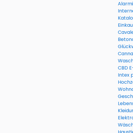
Alarm
Intern
Katal
Einkau
Cavale
Betono
Glück
Canna
Wasch
CBD E-
Intex 
Hochz
Wohna
Gesch
Leben
Kleidu
Elektr
Wäsch
Hausti