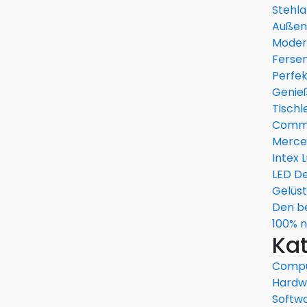
Stehl
Außen
Modern
Ferse
Perfek
Genieß
Tischl
Comme
Merce
Intex 
LED D
Gelüst
Den be
100% n
Ka
Compu
Hardw
Softw