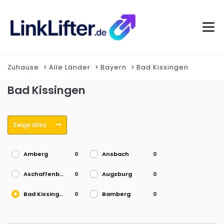
Zuhause
Alle Länder
Bayern
Bad Kissingen
Bad Kissingen
Zeige alles
Amberg
Ansbach
0
0
Aschaffenburg
Augsburg
0
0
Bad Kissingen
Bamberg
0
0
Coburg
Dachau
0
0