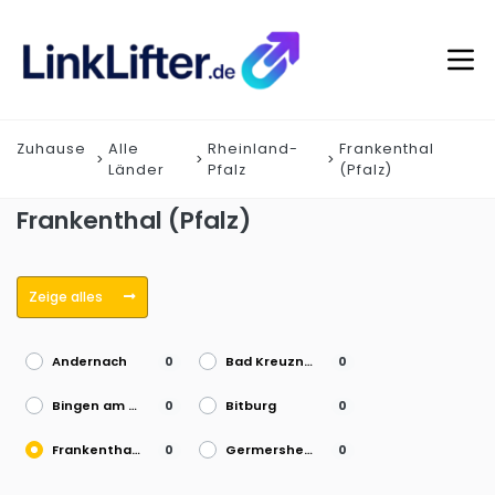
Zuhause
Alle
Rheinland-
Frankenthal
Länder
Pfalz
(Pfalz)
Frankenthal (Pfalz)
Zeige alles
Andernach
Bad Kreuznach
0
0
Bingen am Rhein
Bitburg
0
0
Frankenthal (Pfalz)
Germersheim
0
0
Idar-Oberstein
Kaiserslautern
0
0