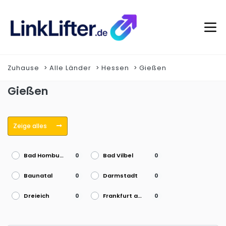
Zuhause
Alle Länder
Hessen
Gießen
Gießen
Zeige alles
Bad Homburg vor der Höhe
Bad Vilbel
0
0
Baunatal
Darmstadt
0
0
Dreieich
Frankfurt am Main
0
0
Fulda
Gießen
0
0