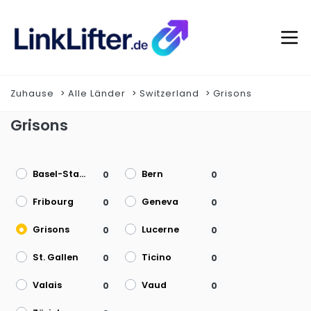
Zuhause
Alle Länder
Switzerland
Grisons
Grisons
Basel-Stadt
Bern
0
0
Fribourg
Geneva
0
0
Grisons
Lucerne
0
0
St. Gallen
Ticino
0
0
Valais
Vaud
0
0