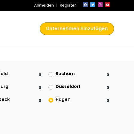
Anmelden
Register
Unternehmen hinzufügen
feld
Bochum
0
0
burg
Düsseldorf
0
0
beck
Hagen
0
0
ohn
Köln
0
0
hengladbach
Mülheim an der Ruhr
0
0