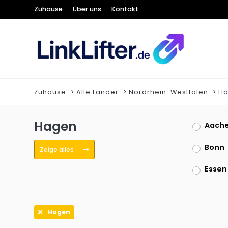
Zuhause
Über uns
Kontakt
Zuhause
Alle Länder
Nordrhein-Westfalen
H
Hagen
Aach
Bonn
Zeige alles
Essen
Ham
Hagen
Krefe