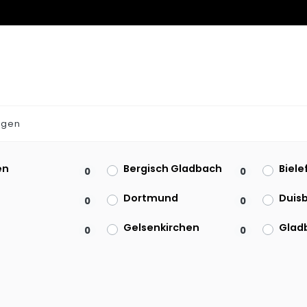
agen
en
Bergisch Gladbach
Biele
0
0
Dortmund
Duis
0
0
Gelsenkirchen
Glad
0
0
m
Herne
Iserl
0
0
ld
Leverkusen
Mönc
0
0