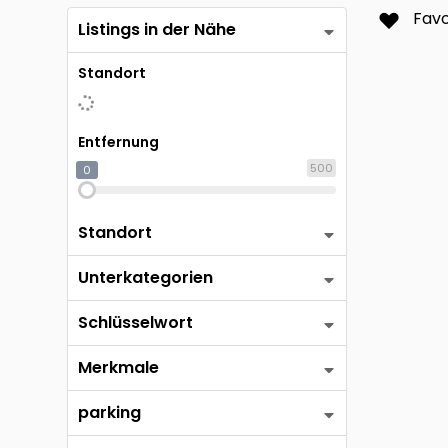
Münst
Favo
Listings in der Nähe
Rems
Standort
Witte
Entfernung
500
0
Standort
Unterkategorien
Schlüsselwort
Merkmale
parking