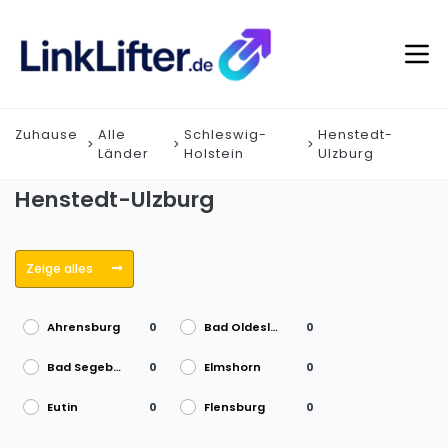
Zuhause
Alle
Schleswig-
Henstedt-
Länder
Holstein
Ulzburg
Henstedt-Ulzburg
Zeige alles
Ahrensburg
Bad Oldesloe
0
0
Bad Segeberg
Elmshorn
0
0
Eutin
Flensburg
0
0
Heide
Henstedt-Ulzburg
0
0