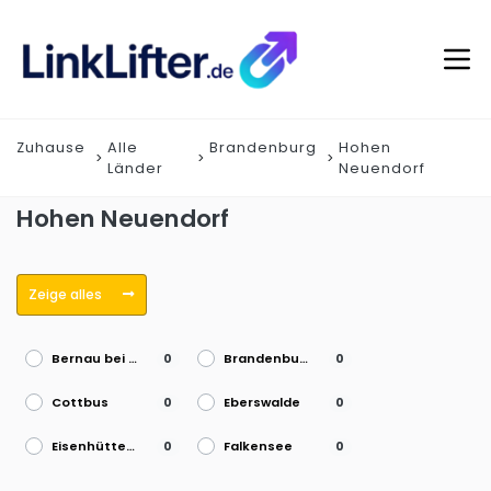
Zuhause
Alle
Brandenburg
Hohen
Länder
Neuendorf
Hohen Neuendorf
Zeige alles
Bernau bei Berlin
Brandenburg an der Havel
0
0
Cottbus
Eberswalde
0
0
Eisenhüttenstadt
Falkensee
0
0
Frankfurt (Oder)
Fürstenwalde/Spree
0
0