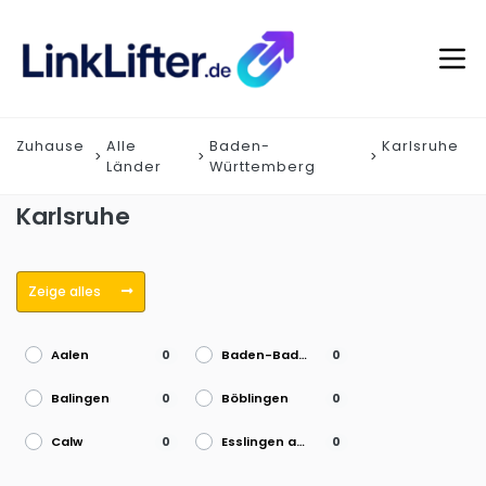
Zuhause
Alle
Baden-
Karlsruhe
Länder
Württemberg
Karlsruhe
Zeige alles
Aalen
Baden-Baden
0
0
Balingen
Böblingen
0
0
Calw
Esslingen am Neckar
0
0
Freiburg im Breisgau
Friedrichshafen
0
0