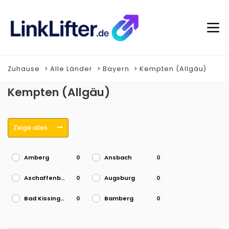
Zuhause
Alle Länder
Bayern
Kempten (Allgäu)
Kempten (Allgäu)
Zeige alles
Amberg
Ansbach
0
0
Aschaffenburg
Augsburg
0
0
Bad Kissingen
Bamberg
0
0
Coburg
Dachau
0
0