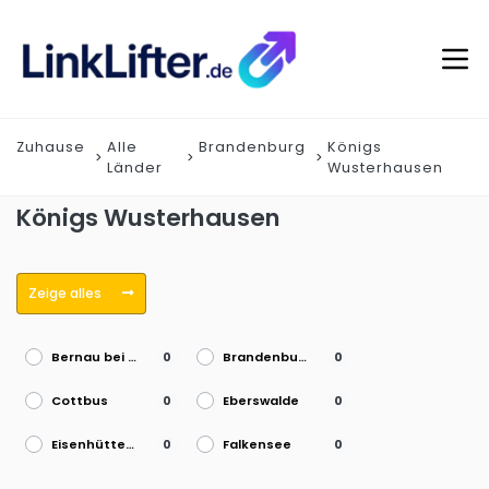
Zuhause
Alle
Brandenburg
Königs
Länder
Wusterhausen
Königs Wusterhausen
Zeige alles
Bernau bei Berlin
Brandenburg an der Havel
0
0
Cottbus
Eberswalde
0
0
Eisenhüttenstadt
Falkensee
0
0
Frankfurt (Oder)
Fürstenwalde/Spree
0
0