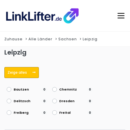
Zuhause
Alle Länder
Sachsen
Leipzig
Leipzig
Zeige alles
Bautzen
Chemnitz
0
0
Delitzsch
Dresden
0
0
Freiberg
Freital
0
0
Glauchau
Görlitz
0
0