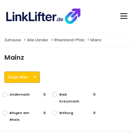
Zuhause
Alle Länder
Rheinland-Pfalz
Mainz
Mainz
Zeige alles
Andernach
Bad
0
0
Kreuznach
Bingen am
Bitburg
0
0
Rhein
Frankenthal
Germersheim
0
0