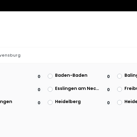
vensburg
Baden-Baden
Bali
0
0
Esslingen am Neckar
0
0
ingen
Heidelberg
0
0
ruhe
Konstanz
Lörr
0
0
heim
Offenburg
Pfor
0
0