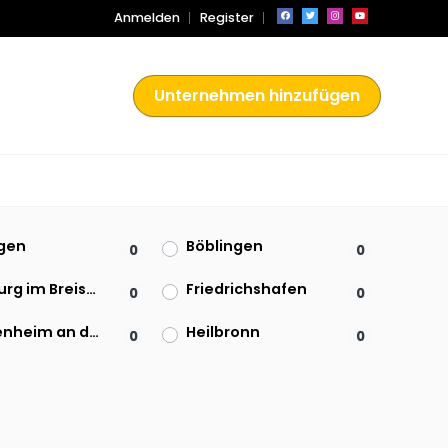
Anmelden
Register
Unternehmen hinzufügen
ngen
Böblingen
0
0
Freiburg im Breisgau
Friedrichshafen
0
0
Heidenheim an der Brenz
Heilbronn
0
0
ach
Ludwigsburg
0
0
zheim
Ravensburg
0
0