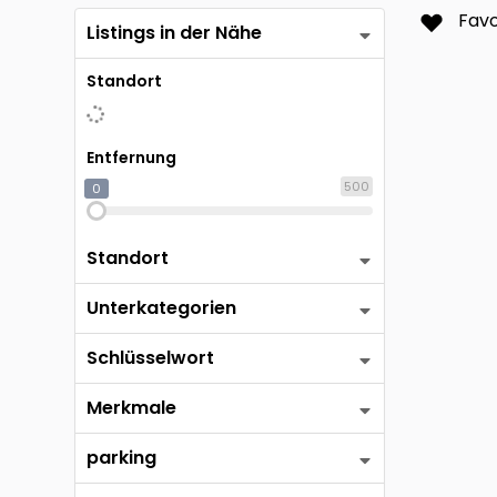
Reutl
Favo
Listings in der Nähe
Standort
Entfernung
500
0
Standort
Unterkategorien
Schlüsselwort
Merkmale
parking