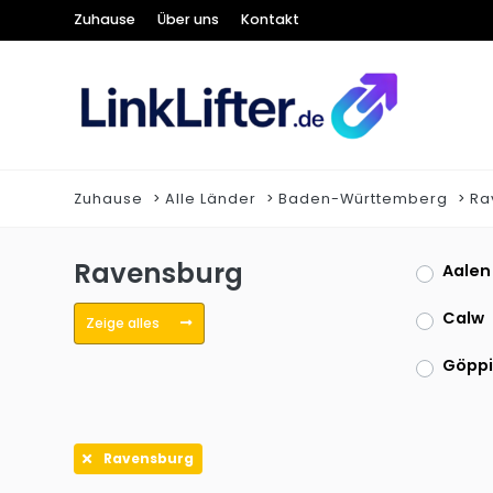
Zuhause
Über uns
Kontakt
Zuhause
Alle Länder
Baden-Württemberg
Ra
Ravensburg
Aalen
Calw
Zeige alles
Göpp
Karls
Ravensburg
Mann