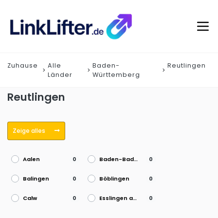
Zuhause
Alle
Baden-
Reutlingen
Länder
Württemberg
Reutlingen
Zeige alles
Aalen
Baden-Baden
0
0
Balingen
Böblingen
0
0
Calw
Esslingen am Neckar
0
0
Freiburg im Breisgau
Friedrichshafen
0
0