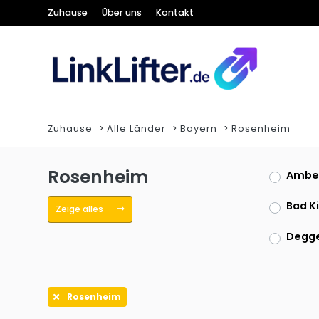
Zuhause
Über uns
Kontakt
Zuhause
Alle Länder
Bayern
Rosenheim
Rosenheim
Ambe
Bad K
Zeige alles
Degge
Fürth
Rosenheim
Kaufb