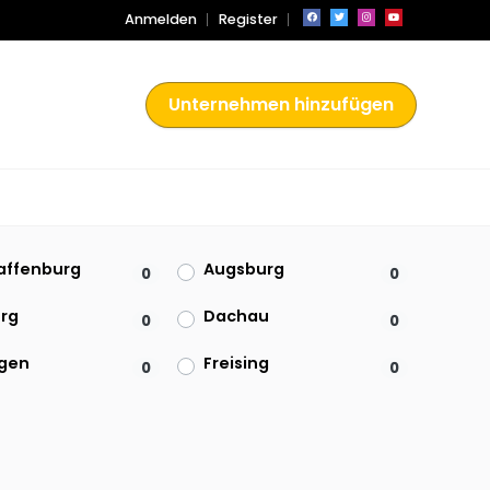
Anmelden
Register
Unternehmen hinzufügen
affenburg
Augsburg
0
0
rg
Dachau
0
0
ngen
Freising
0
0
Ingolstadt
0
0
shut
Lindau (Bodensee)
0
0