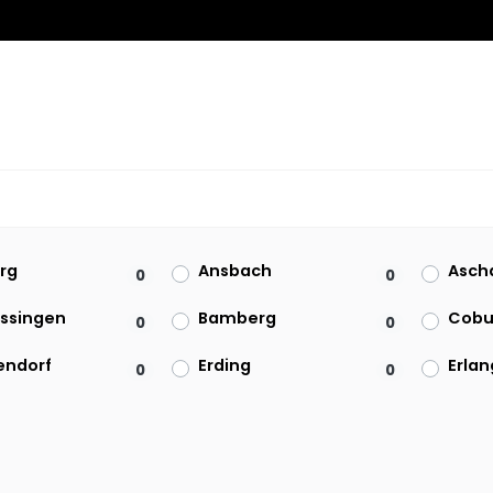
rg
Ansbach
Asch
0
0
issingen
Bamberg
Cobu
0
0
ndorf
Erding
Erla
0
0
Garmisch-Partenkirchen
Hof
0
0
euren
Kempten (Allgäu)
Land
0
0