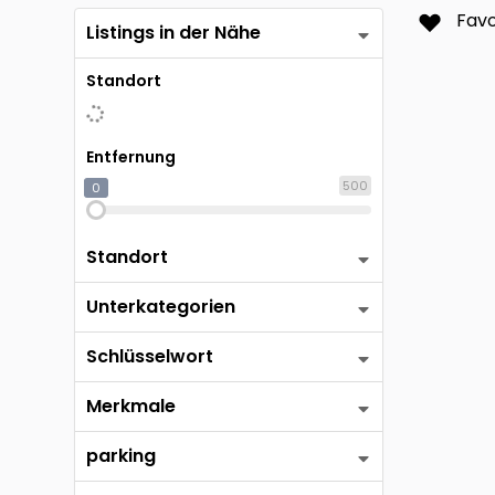
Memm
Favo
Listings in der Nähe
Passa
Standort
Entfernung
500
0
Standort
Unterkategorien
Schlüsselwort
Merkmale
parking