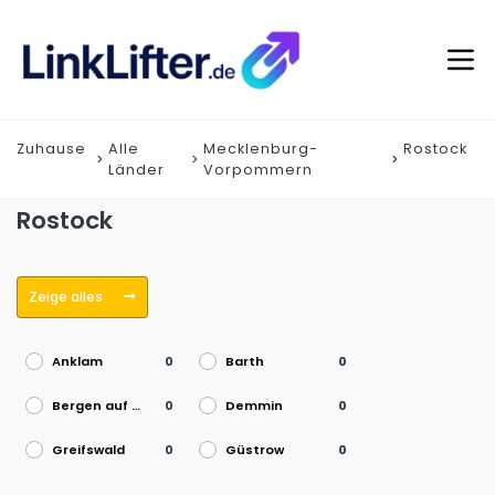
Zuhause
Alle
Mecklenburg-
Rostock
Länder
Vorpommern
Rostock
Zeige alles
Anklam
Barth
0
0
Bergen auf Rügen
Demmin
0
0
Greifswald
Güstrow
0
0
Ludwigslust
Neubrandenburg
0
0