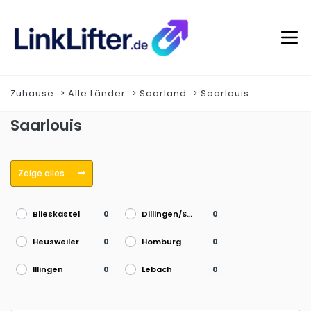
Zuhause
Alle Länder
Saarland
Saarlouis
Saarlouis
Zeige alles
Blieskastel
Dillingen/Saar
0
0
Heusweiler
Homburg
0
0
Illingen
Lebach
0
0
Merzig
Neunkirchen
0
0