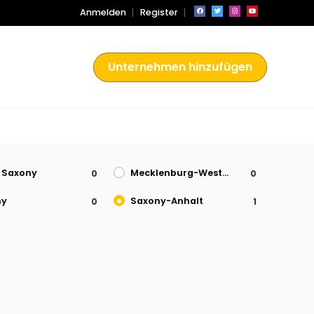
Anmelden
Register
Unternehmen hinzufügen
 Saxony
Mecklenburg-Western Pomerania
0
0
ny
Saxony-Anhalt
0
1