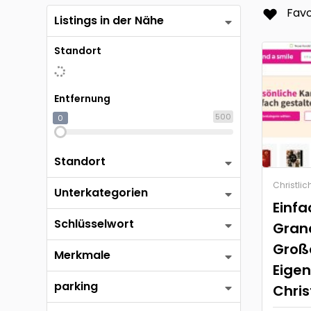
Favo
Listings in der Nähe
Standort
Entfernung
500
0
Standort
Christlic
Unterkategorien
Einfa
Schlüsselwort
Grand
Großa
Merkmale
Eige
parking
Chris