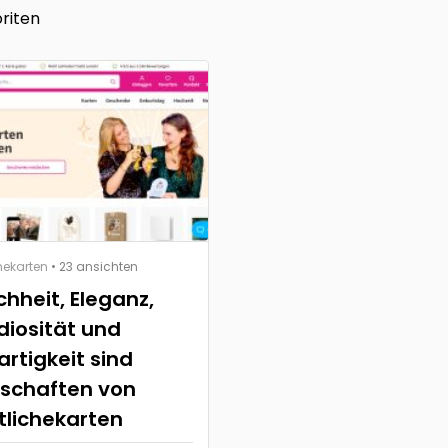
riten
hekarten
• 23 ansichten
chheit, Eleganz,
iosität und
rtigkeit sind
nschaften von
tlichekarten