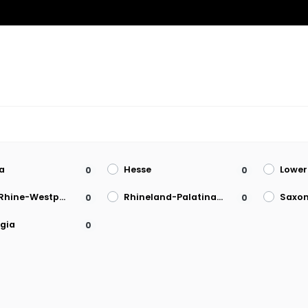
t
a
Hesse
Lower
0
0
North Rhine-Westphalia
Rhineland-Palatinate
Saxo
0
0
gia
0