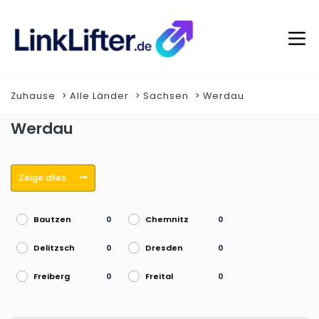
Zuhause
Alle Länder
Sachsen
Werdau
Werdau
Zeige alles
Bautzen
Chemnitz
0
0
Delitzsch
Dresden
0
0
Freiberg
Freital
0
0
Glauchau
Görlitz
0
0