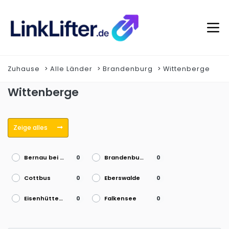
Zuhause
Alle Länder
Brandenburg
Wittenberge
Wittenberge
Zeige alles
Bernau bei Berlin
Brandenburg an der Havel
0
0
Cottbus
Eberswalde
0
0
Eisenhüttenstadt
Falkensee
0
0
Frankfurt (Oder)
Fürstenwalde/Spree
0
0